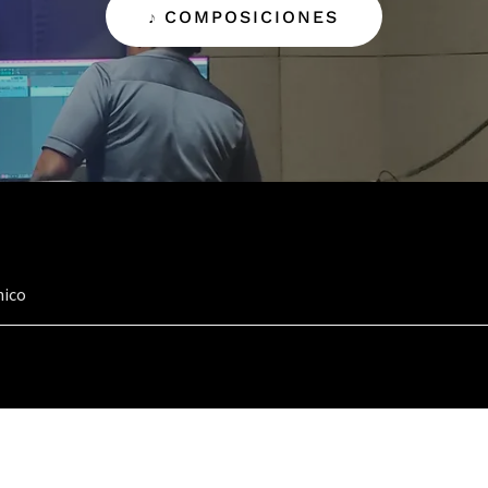
𝆕 COMPOSICIONES
nico